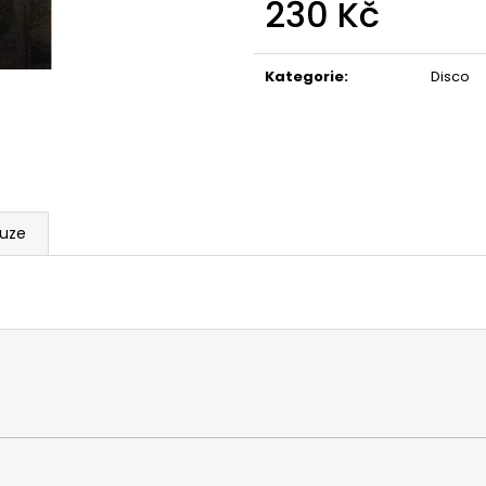
230 Kč
Měrná
cena:
Kategorie
:
Disco
kuze