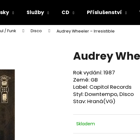
sky
Služby
CD
Příslušenství
ul / Funk
Disco
Audrey Wheeler ‎– Irresistible
Co potřebujete najít?
Audrey Wheel
HLEDAT
Rok vydání: 1987
Země: GB
Doporučujeme
Label: Capitol Records
Styl: Downtempo, Disco
Stav: Hraná(VG)
Skladem