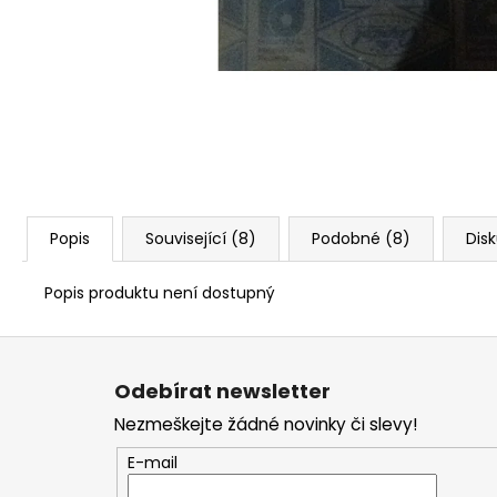
Popis
Související (8)
Podobné (8)
Dis
Popis produktu není dostupný
Z
á
Odebírat newsletter
p
Nezmeškejte žádné novinky či slevy!
a
t
E-mail
í