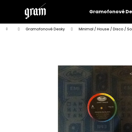
K
Přejít
na
o
Gramofonové De
obsah
Zpět
Zpět
š
do
do
í
Domů
Gramofonové Desky
Minimal / House / Disco / So
k
obchodu
obchodu