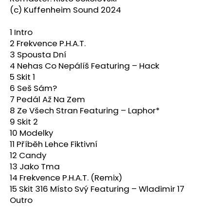
č
(c) Kuffenheim Sound 2024
u
j
1 Intro
e
2 Frekvence P.H.A.T.
m
e
3 Spousta Dní
4 Nehas Co Nepálíš Featuring – Hack
5 Skit 1
6 Seš Sám?
7 Pedál Až Na Zem
8 Ze Všech Stran Featuring – Laphor*
9 Skit 2
10 Modelky
11 Příběh Lehce Fiktivní
12 Candy
13 Jako Tma
14 Frekvence P.H.A.T. (Remix)
15 Skit 316 Místo Svý Featuring – Wladimir 17
Outro