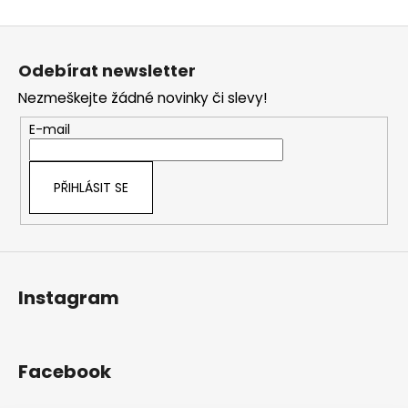
Z
á
Odebírat newsletter
p
Nezmeškejte žádné novinky či slevy!
a
t
E-mail
í
PŘIHLÁSIT SE
Instagram
Facebook