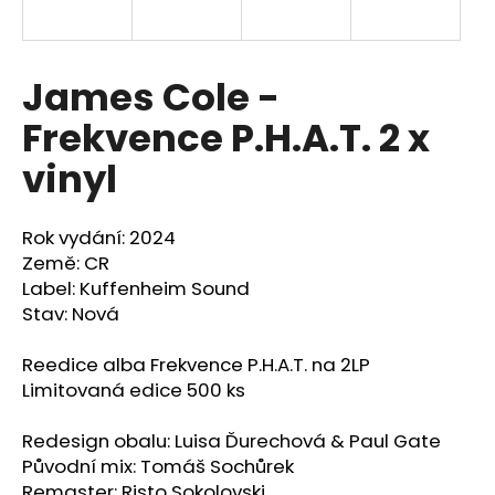
a
j
í
James Cole -
t
Frekvence P.H.A.T. 2 x
?
vinyl
Rok vydání: 2024
HLEDAT
Země: CR
Label: Kuffenheim Sound
Stav: Nová
D
Reedice alba Frekvence P.H.A.T. na 2LP
o
Limitovaná edice 500 ks
p
o
Redesign obalu: Luisa Ďurechová & Paul Gate
r
Původní mix: Tomáš Sochůrek
u
Remaster: Risto Sokolovski