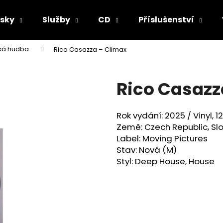
sky
Služby
CD
Příslušenství
cká hudba
Rico Casazza ‎– Climax
Co potřebujete najít?
Rico Casazz
HLEDAT
Rok vydání: 2025 /
Vinyl, 1
Země: Czech Republic, Sl
Doporučujeme
Label: Moving Pictures
Stav: Nová (M)
Styl: Deep House, House