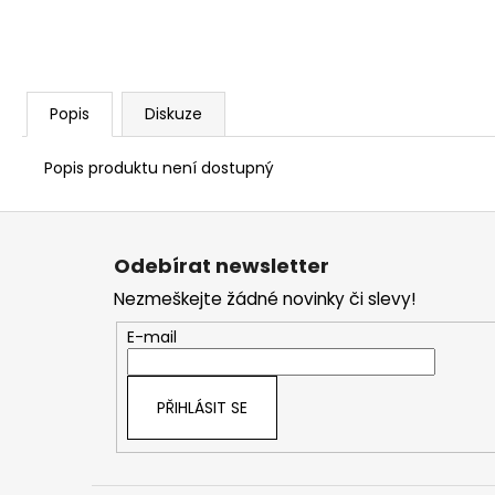
Popis
Diskuze
Popis produktu není dostupný
Z
á
Odebírat newsletter
p
Nezmeškejte žádné novinky či slevy!
a
t
E-mail
í
PŘIHLÁSIT SE