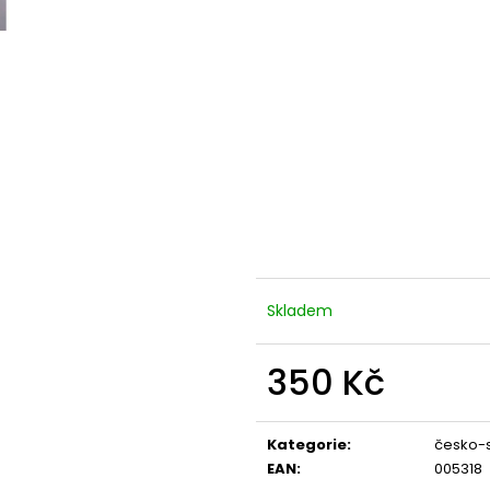
Skladem
350 Kč
Měrná
cena:
Kategorie
:
česko-s
EAN
:
005318