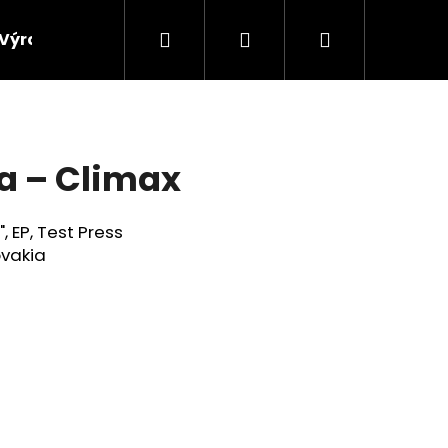
Hledat
Přihlášení
Nákupní
Výroba vinylových desek
Výkup gramofonových 
košík
a ‎– Climax
2", EP, Test Press
ovakia