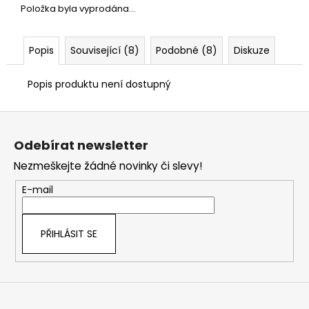
č
Položka byla vyprodána…
u
j
e
Popis
Související (8)
Podobné (8)
Diskuze
m
e
Popis produktu není dostupný
Z
á
Odebírat newsletter
p
Nezmeškejte žádné novinky či slevy!
a
t
E-mail
í
PŘIHLÁSIT SE