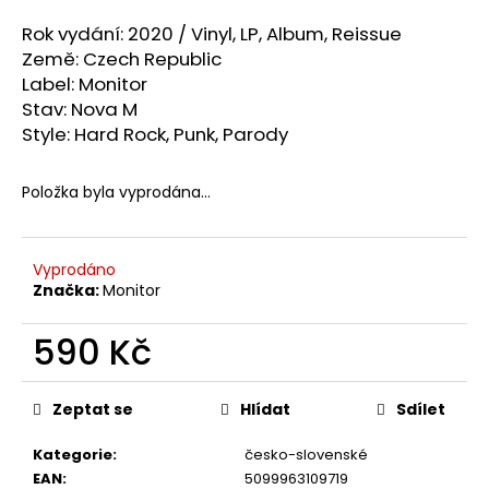
a
Rok vydání: 2020 /
Vinyl, LP, Album, Reissue
j
Země:
Czech Republic
í
Label: Monitor
t
Stav: Nova M
Style:
Hard Rock, Punk, Parody
?
Položka byla vyprodána…
HLEDAT
Vyprodáno
Značka:
Monitor
590 Kč
D
o
Měrná
p
cena:
Zeptat se
Hlídat
Sdílet
o
r
Kategorie
:
česko-slovenské
u
EAN
:
5099963109719