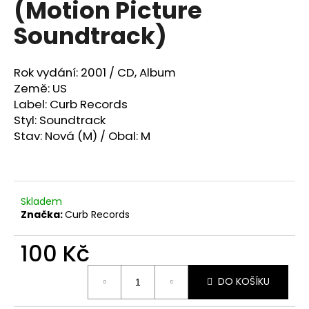
(Motion Picture
a
Soundtrack)
j
í
t
Rok vydání: 2001 /
CD, Album
?
Země: US
Label: Curb Records
Styl:
Soundtrack
Stav: Nová (M) / Obal: M
HLEDAT
Skladem
Značka:
Curb Records
D
o
100 Kč
p
o
Měrná
r
DO KOŠÍKU
cena:
u