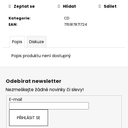
č
u
Zeptat se
Hlídat
Sdílet
j
Kategorie
:
CD
e
EAN
:
715187871724
m
e
Popis
Diskuze
Popis produktu není dostupný
Z
á
Odebírat newsletter
p
Nezmeškejte žádné novinky či slevy!
a
t
E-mail
í
PŘIHLÁSIT SE