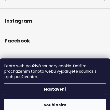
Instagram
Facebook
Přijímáme online platby
Tento web používá soubory cookie. Dalším
procházením tohoto webu vyjadřujete souhlas s
jejich používáním.
Nastavení
Vytvořil Shoptet
Copyright 2026
Gram Records
. Všechna práva
Otevřeno Út - Pá 13:00 - 19:00, So - 10:00 - 16:00 Lužická
Souhlasím
vyhrazena.
1636/31, 120 00 Praha 2-Vinohrady.