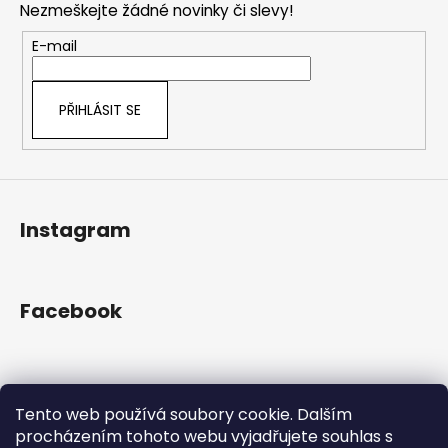
č
a
Nezmeškejte žádné novinky či slevy!
a
u
c
t
j
E-mail
í
e
í
p
m
r
e
PŘIHLÁSIT SE
v
k
y
v
ý
Instagram
p
i
s
u
Facebook
Přijímáme online platby
Tento web používá soubory cookie. Dalším
procházením tohoto webu vyjadřujete souhlas s