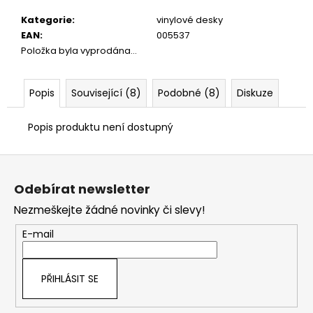
č
u
Kategorie
:
vinylové desky
j
EAN
:
005537
e
Položka byla vyprodána…
m
e
Popis
Související (8)
Podobné (8)
Diskuze
Popis produktu není dostupný
Z
á
Odebírat newsletter
p
Nezmeškejte žádné novinky či slevy!
a
t
E-mail
í
PŘIHLÁSIT SE