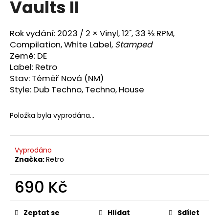
Vaults II
a
j
Rok vydání: 2023 /
2 × Vinyl, 12", 33 ⅓ RPM,
í
Compilation, White Label,
Stamped
t
Země: DE
?
Label: Retro
Stav: Téměř Nová (NM)
Style:
Dub Techno, Techno, House
HLEDAT
Položka byla vyprodána…
Vyprodáno
D
Značka:
Retro
o
p
690 Kč
o
r
Měrná
u
cena:
Zeptat se
Hlídat
Sdílet