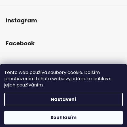
Instagram
Facebook
Přijímáme online platby
Tento web používá soubory cookie. Dalším
procházením tohoto webu vyjadřujete souhlas s
jejich používáním.
Nastavení
Vytvořil Shoptet
Copyright 2026
Gram Records
. Všechna práva
Otevřeno Út - Pá 13:00 - 19:00, So - 10:00 - 16:00 Lužická
Souhlasím
vyhrazena.
1636/31, 120 00 Praha 2-Vinohrady.