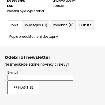
Kategorie
:
vinylové desky
EAN
:
005538
Položka byla vyprodána…
Popis
Související (8)
Podobné (8)
Diskuze
Popis produktu není dostupný
Z
á
Odebírat newsletter
p
Nezmeškejte žádné novinky či slevy!
a
t
E-mail
í
PŘIHLÁSIT SE