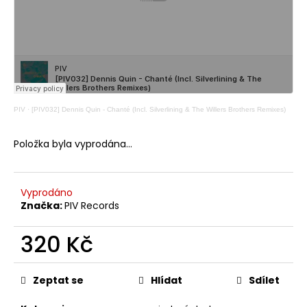
č
u
j
e
m
e
PIV
·
[PIV032] Dennis Quin - Chanté (Incl. Silverlining & The Willers Brothers Remixes)
Položka byla vyprodána…
Vyprodáno
Značka:
PIV Records
320 Kč
Měrná
cena:
Zeptat se
Hlídat
Sdílet