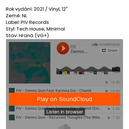
a
Rok vydání: 2021 /
Vinyl, 12"
j
Země: NL
í
Label: PIV Records
t
Styl: Tech House, Minimal
Stav: Hraná (VG+)
?
HLEDAT
D
o
p
o
r
u