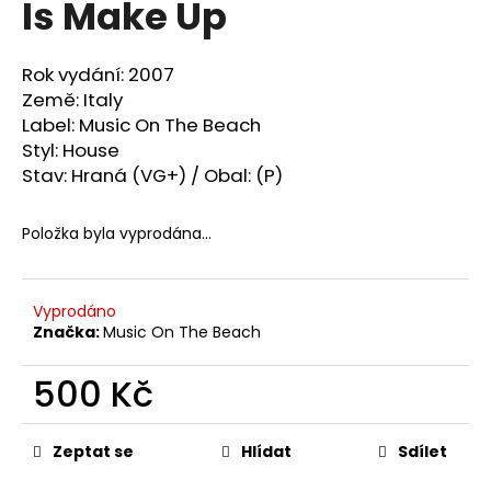
Is Make Up
a
j
Rok vydání: 2007
í
Země: Italy
t
Label: Music On The Beach
?
Styl: House
Stav: Hraná (VG+) / Obal: (P)
Položka byla vyprodána…
HLEDAT
Vyprodáno
Značka:
Music On The Beach
D
o
500 Kč
p
o
Měrná
cena:
r
Zeptat se
Hlídat
Sdílet
u