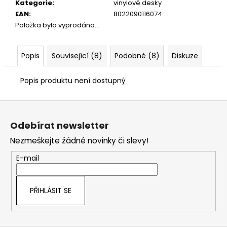
č
Kategorie
:
vinylové desky
u
EAN
:
8022090116074
j
Položka byla vyprodána…
e
m
e
Popis
Související (8)
Podobné (8)
Diskuze
Popis produktu není dostupný
Z
á
Odebírat newsletter
p
Nezmeškejte žádné novinky či slevy!
a
t
E-mail
í
PŘIHLÁSIT SE