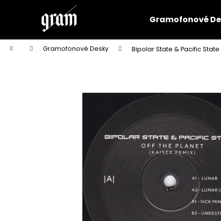
K
Přejít
na
o
Gramofonové De
obsah
Zpět
Zpět
š
do
do
í
Domů
Gramofonové Desky
Bipolar State & Pacific State 
k
obchodu
obchodu