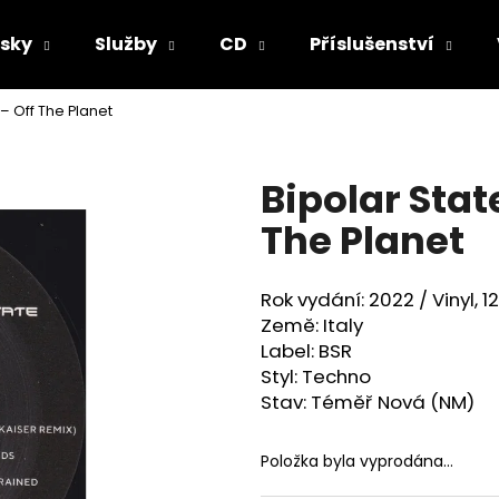
sky
Služby
CD
Příslušenství
‎– Off The Planet
Co potřebujete najít?
Bipolar State
HLEDAT
The Planet
Rok vydání: 2022 /
Vinyl, 12
Doporučujeme
Země: Italy
Label: BSR
Styl:
Techno
Stav: Téměř Nová (NM)
Položka byla vyprodána…