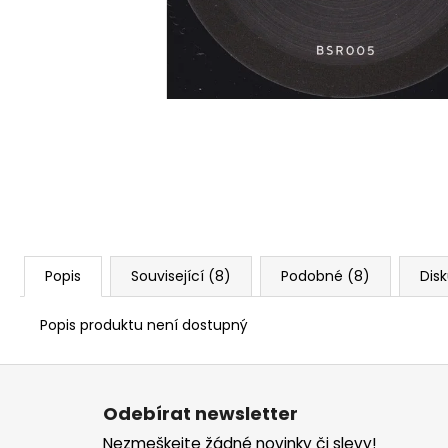
Popis
Související (8)
Podobné (8)
Dis
Popis produktu není dostupný
Z
á
Odebírat newsletter
p
Nezmeškejte žádné novinky či slevy!