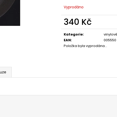
Vyprodáno
340 Kč
Měrná
cena:
Kategorie
:
vinylov
EAN
:
005550
Položka byla vyprodána…
kuze