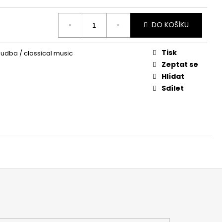
DO KOŠÍKU
Tisk
udba / classical music
Zeptat se
Hlídat
Sdílet