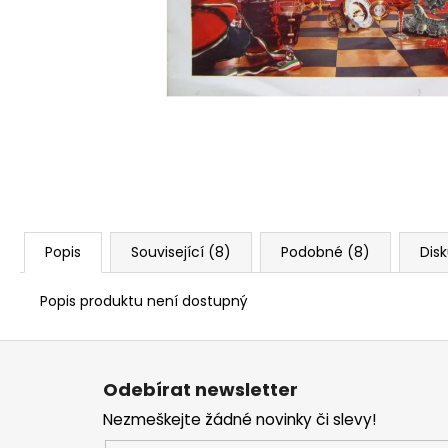
Popis
Související (8)
Podobné (8)
Dis
Popis produktu není dostupný
Z
á
Odebírat newsletter
p
Nezmeškejte žádné novinky či slevy!
a