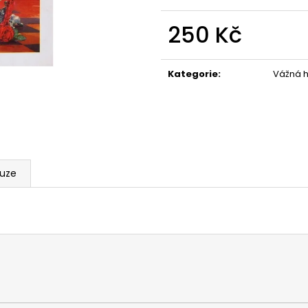
250 Kč
Měrná
cena:
Kategorie
:
Vážná h
kuze