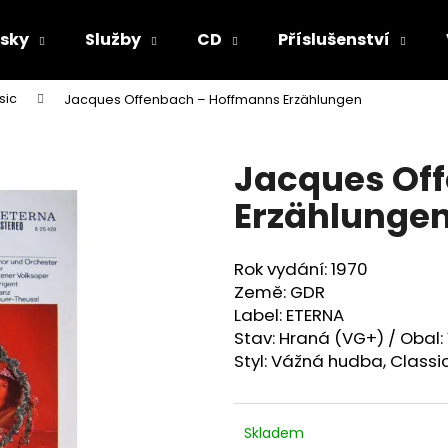
sky
Služby
CD
Příslušenství
sic
Jacques Offenbach – Hoffmanns Erzählungen
Co potřebujete najít?
Jacques Of
HLEDAT
Erzählunge
Rok vydání: 1970
Doporučujeme
Země: GDR
Label: ETERNA
Stav: Hraná (VG+) / Obal:
Styl: Vážná hudba, Classi
Skladem