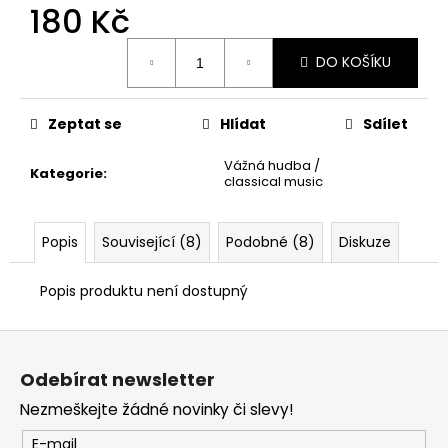
č
180 Kč
u
j
Měrná
DO KOŠÍKU
cena:
e
m
e
Zeptat se
Hlídat
Sdílet
Vážná hudba /
Kategorie
:
classical music
Popis
Související (8)
Podobné (8)
Diskuze
Popis produktu není dostupný
Z
á
Odebírat newsletter
p
Nezmeškejte žádné novinky či slevy!
a
t
E-mail