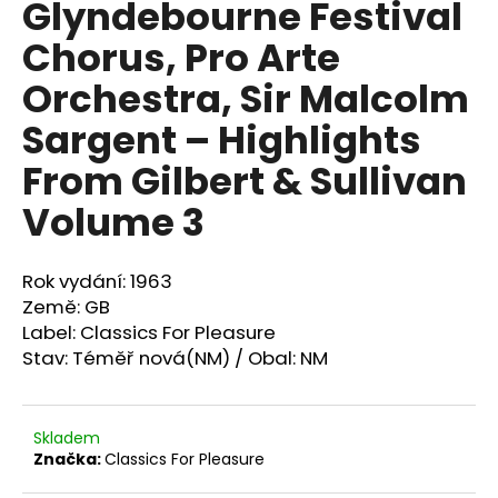
Glyndebourne Festival
a
Chorus, Pro Arte
j
í
Orchestra, Sir Malcolm
t
Sargent ‎– Highlights
?
From Gilbert & Sullivan
Volume 3
HLEDAT
Rok vydání: 1963
Země: GB
Label: Classics For Pleasure
D
Stav: Téměř nová(NM) / Obal: NM
o
p
o
Skladem
r
Značka:
Classics For Pleasure
u