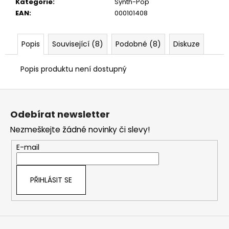
č
Kategorie
:
Synth-Pop
u
EAN
:
000101408
j
e
Popis
Související (8)
Podobné (8)
Diskuze
m
e
Popis produktu není dostupný
Z
á
Odebírat newsletter
p
Nezmeškejte žádné novinky či slevy!
a
t
E-mail
í
PŘIHLÁSIT SE