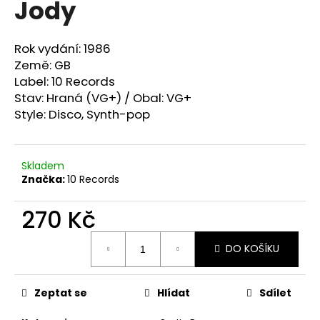
Jody
a
j
Rok vydání: 1986
í
Země: GB
t
Label: 10 Records
?
Stav: Hraná (VG+) / Obal: VG+
Style: Disco,
Synth-pop
Skladem
HLEDAT
Značka:
10 Records
270 Kč
D
Měrná
o
DO KOŠÍKU
cena:
p
o
r
Zeptat se
Hlídat
Sdílet
u