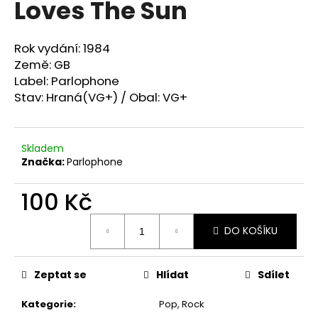
Loves The Sun
a
j
Rok vydání: 1984
í
Země: GB
t
Label: Parlophone
?
Stav: Hraná(VG+) / Obal: VG+
Skladem
Značka:
Parlophone
HLEDAT
100 Kč
Měrná
D
DO KOŠÍKU
cena:
o
p
o
Zeptat se
Hlídat
Sdílet
r
u
Kategorie
:
Pop, Rock