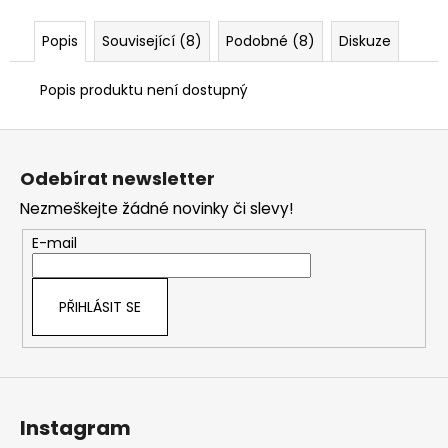
č
u
Popis
Související (8)
Podobné (8)
Diskuze
j
e
m
Popis produktu není dostupný
e
Z
á
Odebírat newsletter
p
Nezmeškejte žádné novinky či slevy!
a
t
E-mail
í
PŘIHLÁSIT SE
Instagram