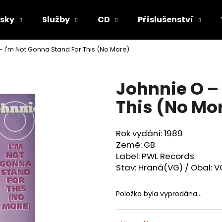
sky
Služby
CD
Příslušenství
– I'm Not Gonna Stand For This (No More)
Co potřebujete najít?
Johnnie O ‎–
HLEDAT
This (No Mo
Rok vydání: 1989
Doporučujeme
Země: GB
Label: PWL Records
Stav: Hraná(VG) / Obal: V
Položka byla vyprodána…