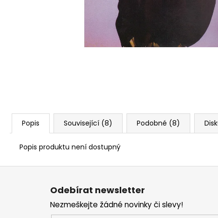
Popis
Související (8)
Podobné (8)
Dis
Popis produktu není dostupný
Z
á
Odebírat newsletter
p
Nezmeškejte žádné novinky či slevy!
a