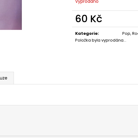
Vyprodáno
60 Kč
Měrná
cena:
Kategorie
:
Pop, Ro
Položka byla vyprodána…
kuze