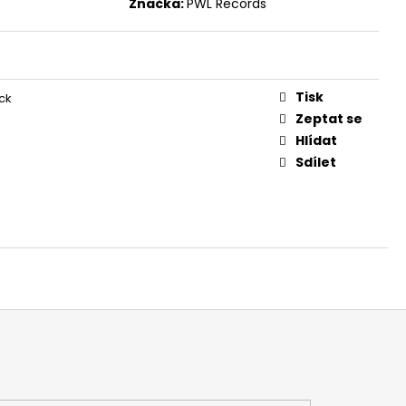
Značka:
PWL Records
Tisk
ck
Zeptat se
Hlídat
Sdílet