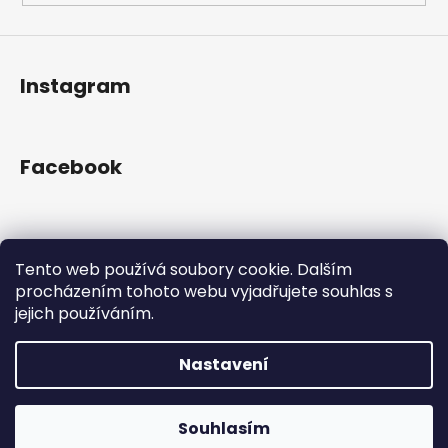
Instagram
Facebook
Přijímáme online platby
Tento web používá soubory cookie. Dalším
procházením tohoto webu vyjadřujete souhlas s
jejich používáním.
Nastavení
Vytvořil Shoptet
Copyright 2026
Gram Records
. Všechna práva
Otevřeno Út - Pá 13:00 - 19:00, So - 10:00 - 16:00 Lužická
Souhlasím
vyhrazena.
1636/31, 120 00 Praha 2-Vinohrady.