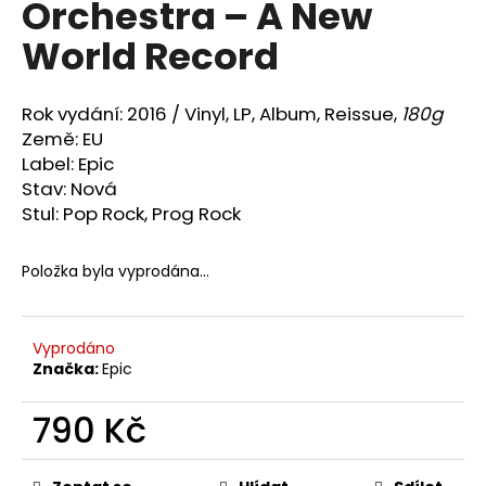
Orchestra ‎– A New
a
World Record
j
í
t
Rok vydání: 2016 /
Vinyl, LP, Album, Reissue,
180g
?
Země: EU
Label: Epic
Stav: Nová
Stul:
Pop Rock, Prog Rock
HLEDAT
Položka byla vyprodána…
D
Vyprodáno
o
Značka:
Epic ‎
p
o
790 Kč
r
Měrná
u
cena: