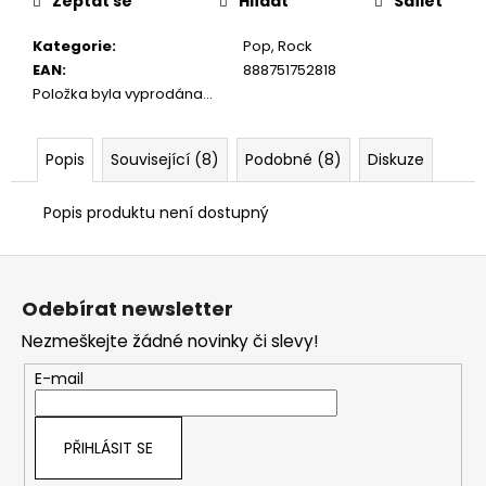
č
Zeptat se
Hlídat
Sdílet
u
Kategorie
:
Pop, Rock
j
EAN
:
888751752818
e
Položka byla vyprodána…
m
e
Popis
Související (8)
Podobné (8)
Diskuze
Popis produktu není dostupný
Z
á
Odebírat newsletter
p
Nezmeškejte žádné novinky či slevy!
a
t
E-mail
í
PŘIHLÁSIT SE