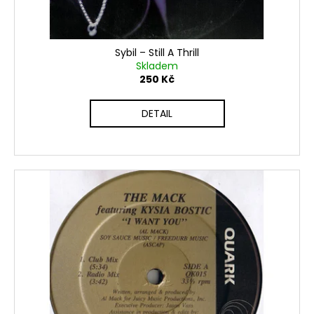
č
k
u
t
j
e
ů
Sybil ‎– Still A Thrill
m
Skladem
e
250 Kč
DETAIL