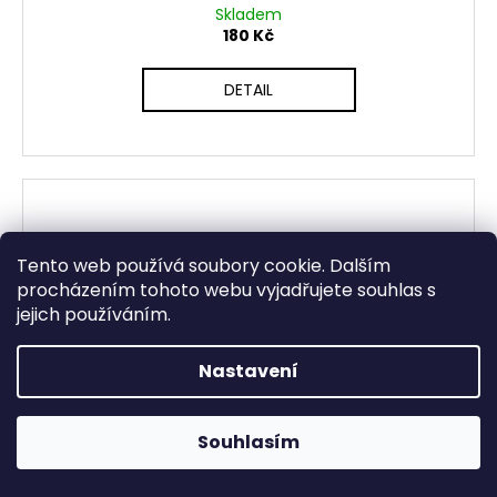
Skladem
180 Kč
DETAIL
Tento web používá soubory cookie. Dalším
procházením tohoto webu vyjadřujete souhlas s
jejich používáním.
Nastavení
Otevřeno Út - Pá 13:00 - 19:00, So - 10:00 - 16:00 Lužická
Souhlasím
1636/31, 120 00 Praha 2-Vinohrady.