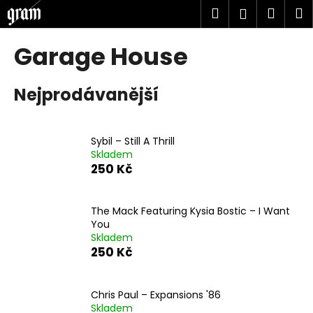
K
Přejít
Hledat
Náku
M
Přihlášen
na
o
obsah
Zpět
Zpět
košík
š
Garage House
í
C
k
Nejprodávanější
o
p
o
Sybil ‎– Still A Thrill
t
Skladem
ř
250 Kč
e
b
The Mack Featuring Kysia Bostic ‎– I Want
u
You
j
Skladem
250 Kč
e
t
e
Chris Paul ‎– Expansions '86
n
Skladem