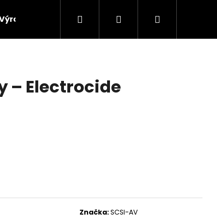
Hledat
Přihlášení
Nákupní
Výroba vinylových desek
Výkup gramofonových 
košík
y ‎– Electrocide
Značka:
SCSI-AV