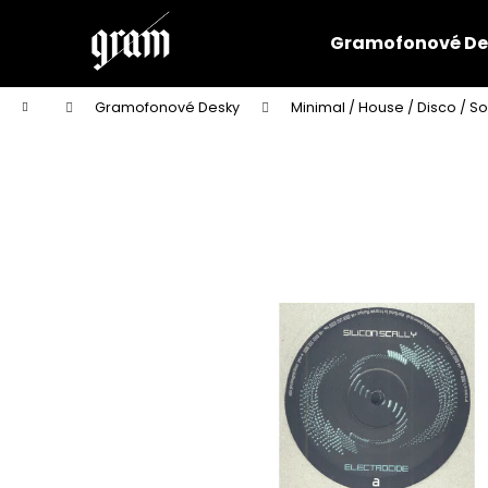
K
Přejít
na
o
Gramofonové De
obsah
Zpět
Zpět
š
do
do
í
Domů
Gramofonové Desky
Minimal / House / Disco / So
k
obchodu
obchodu