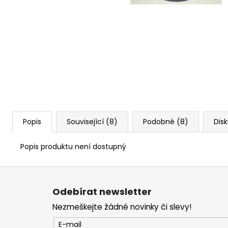
Popis
Související (8)
Podobné (8)
Dis
Popis produktu není dostupný
Z
á
Odebírat newsletter
p
Nezmeškejte žádné novinky či slevy!
a
t
E-mail