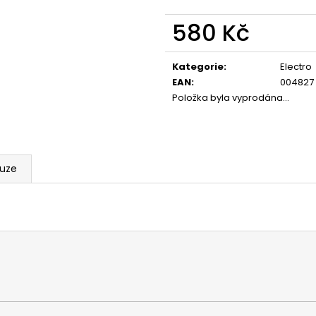
580 Kč
Měrná
cena:
Kategorie
:
Electro
EAN
:
004827
Položka byla vyprodána…
kuze