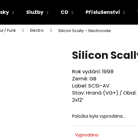
sky
Služby
CD
Příslušenství
ul / Funk
Electro
Silicon Scally ‎– Electrocide
Co potřebujete najít?
Silicon Scall
HLEDAT
Rok vydání: 1998
Země: GB
Doporučujeme
Label: SCSI-AV
Stav: Hraná (VG+) / Obal:
2x12’
Položka byla vyprodána…
Vyprodáno