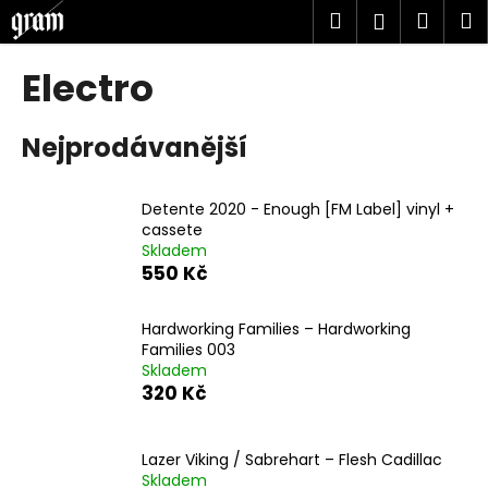
K
Přejít
Hledat
Náku
M
Přihlášen
na
o
obsah
Zpět
Zpět
košík
š
Electro
í
C
k
Nejprodávanější
o
p
o
Detente 2020 - Enough [FM Label] vinyl +
t
cassete
Skladem
ř
550 Kč
e
b
Hardworking Families ‎– Hardworking
u
Families 003
j
Skladem
320 Kč
e
t
e
Lazer Viking / Sabrehart – Flesh Cadillac
n
Skladem