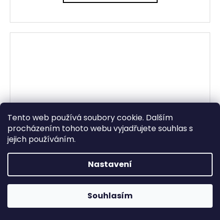
Tento web používá soubory cookie. Dalším
procházením tohoto webu vyjadřujete souhlas s
jejich používáním.
Nastavení
Various ‎– Taken From Electric Pop #2
Otevřeno Út - Pá 13:00 - 19:00, So - 10:00 - 16:00 Lužická
Souhlasím
Skladem
1636/31, 120 00 Praha 2-Vinohrady.
950 Kč