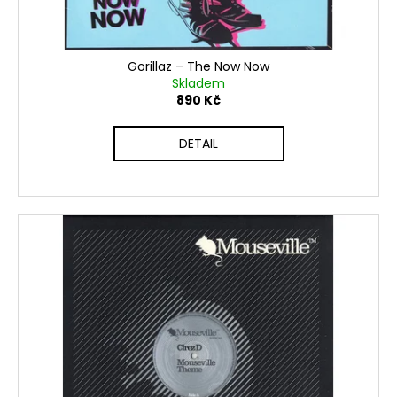
č
k
u
t
j
e
ů
Gorillaz ‎– The Now Now
m
Skladem
e
890 Kč
DETAIL