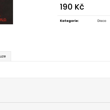
190 Kč
Měrná
cena:
Kategorie
:
Disco
kuze