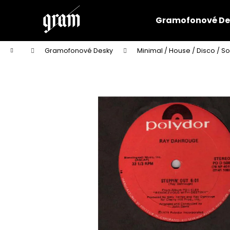
K
Přejít
na
o
Gramofonové De
obsah
Zpět
Zpět
š
do
do
í
Domů
Gramofonové Desky
Minimal / House / Disco / So
k
obchodu
obchodu