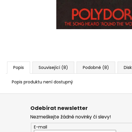
Popis
Související (8)
Podobné (8)
Dis
Popis produktu není dostupný
Z
á
Odebírat newsletter
p
Nezmeškejte žádné novinky či slevy!
a
t
E-mail