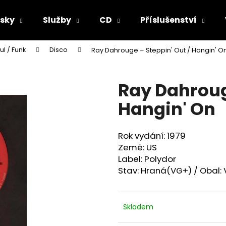
sky
Služby
CD
Příslušenství
ul / Funk
Disco
Ray Dahrouge ‎– Steppin' Out / Hangin' O
Co potřebujete najít?
Ray Dahrouge
HLEDAT
Hangin' On
Rok vydání: 1979
Doporučujeme
Země: US
Label: Polydor
Stav: Hraná(VG+) / Obal:
Skladem