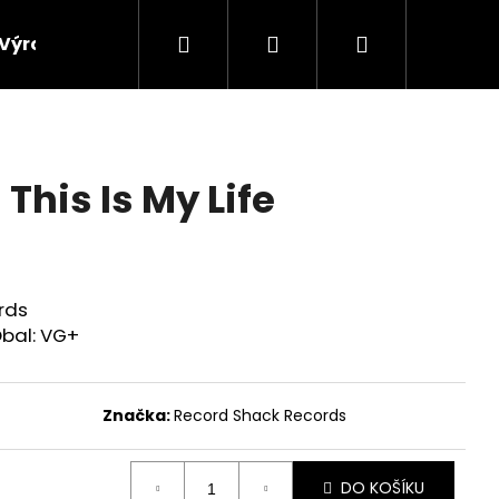
Hledat
Přihlášení
Nákupní
Výroba vinylových desek
Výkup gramofonových 
košík
– This Is My Life
rds
bal: VG+
Značka:
Record Shack Records
DO KOŠÍKU