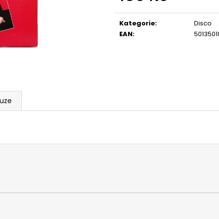
Měrná
cena:
Kategorie
:
Disco
EAN
:
5013501
kuze