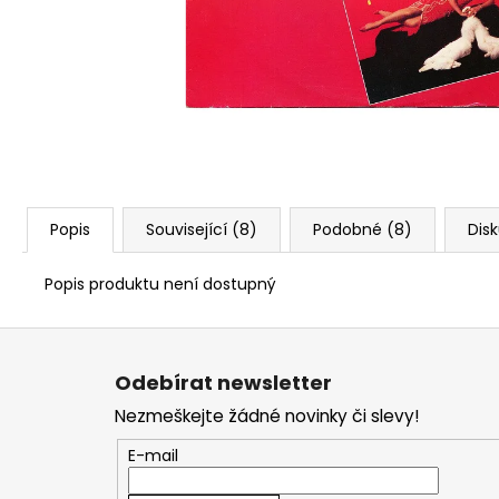
Popis
Související (8)
Podobné (8)
Dis
Popis produktu není dostupný
Z
á
Odebírat newsletter
p
Nezmeškejte žádné novinky či slevy!
a
t
E-mail
í