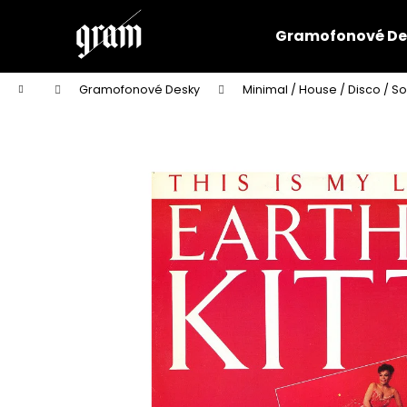
K
Přejít
na
o
Gramofonové De
obsah
Zpět
Zpět
š
do
do
í
Domů
Gramofonové Desky
Minimal / House / Disco / So
k
obchodu
obchodu