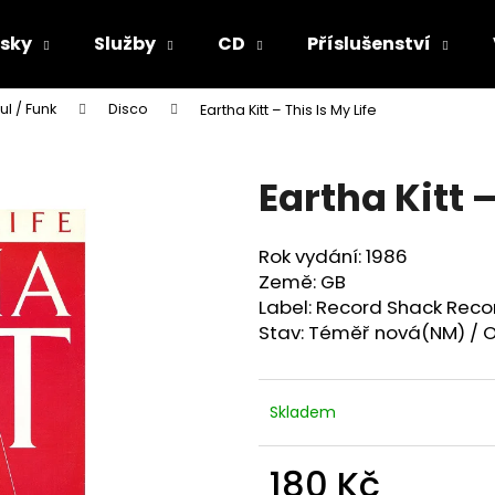
sky
Služby
CD
Příslušenství
ul / Funk
Disco
Eartha Kitt ‎– This Is My Life
Co potřebujete najít?
Eartha Kitt ‎
HLEDAT
Rok vydání: 1986
Země: GB
Doporučujeme
Label: Record Shack Reco
Stav: Téměř nová(NM) / O
Skladem
180 Kč