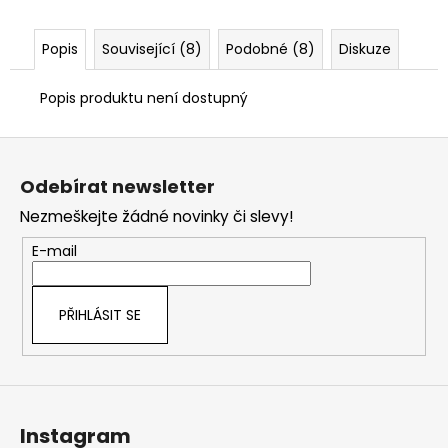
č
u
j
Popis
Související (8)
Podobné (8)
Diskuze
e
m
Popis produktu není dostupný
e
Z
á
Odebírat newsletter
p
Nezmeškejte žádné novinky či slevy!
a
t
E-mail
í
PŘIHLÁSIT SE
Instagram