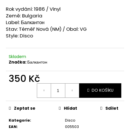
a
Rok vydání: 1986 / Vinyl
j
Země: Bulgaria
í
Label: Балкантон
t
Stav: Téměř Nová (NM) / Obal: VG
Style: Disco
?
Skladem
Značka:
Балкантон
HLEDAT
350 Kč
Měrná
DO KOŠÍKU
cena:
D
o
p
Zeptat se
Hlídat
Sdílet
o
r
Kategorie
:
Disco
u
EAN
:
005503