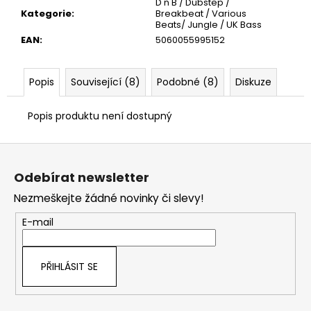
č
D'n'B / Dubstep /
Kategorie
:
Breakbeat / Various
u
Beats/ Jungle / UK Bass
j
EAN
:
5060055995152
e
m
e
Popis
Související (8)
Podobné (8)
Diskuze
Popis produktu není dostupný
Z
á
Odebírat newsletter
p
Nezmeškejte žádné novinky či slevy!
a
t
E-mail
í
PŘIHLÁSIT SE