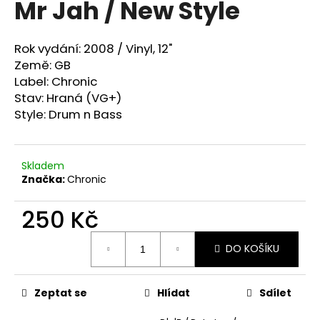
Mr Jah / New Style
a
j
Rok vydání: 2008 /
Vinyl, 12"
í
Země: GB
t
Label: Chronic
?
Stav: Hraná (VG+)
Style:
Drum n Bass
Skladem
HLEDAT
Značka:
Chronic
250 Kč
D
Měrná
o
DO KOŠÍKU
cena:
p
o
r
Zeptat se
Hlídat
Sdílet
u