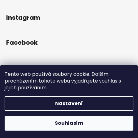
Instagram
Facebook
Přijímáme online platby
Tento web používá soubory cookie. Dalším
procházením tohoto webu vyjadřujete souhlas s
jejich používáním.
Nastavení
Vytvořil Shoptet
Copyright 2026
Gram Records
. Všechna práva
Otevřeno Út - Pá 13:00 - 19:00, So - 10:00 - 16:00 Lužická
Souhlasím
vyhrazena.
1636/31, 120 00 Praha 2-Vinohrady.