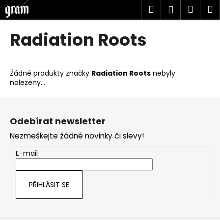
K
Přejít
Hledat
Náku
M
Přihlášen
na
o
obsah
Zpět
Zpět
košík
š
Radiation Roots
í
C
k
o
Žádné produkty značky
Radiation Roots
nebyly
p
nalezeny...
o
Z
t
á
ř
Odebírat newsletter
p
e
Nezmeškejte žádné novinky či slevy!
a
b
t
u
E-mail
í
j
e
PŘIHLÁSIT SE
t
e
n