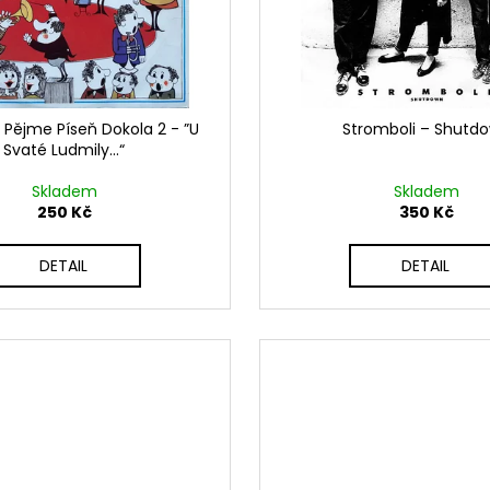
– Pějme Píseň Dokola 2 - ”U
Stromboli ‎– Shutd
Svaté Ludmily...“
Skladem
Skladem
250 Kč
350 Kč
DETAIL
DETAIL