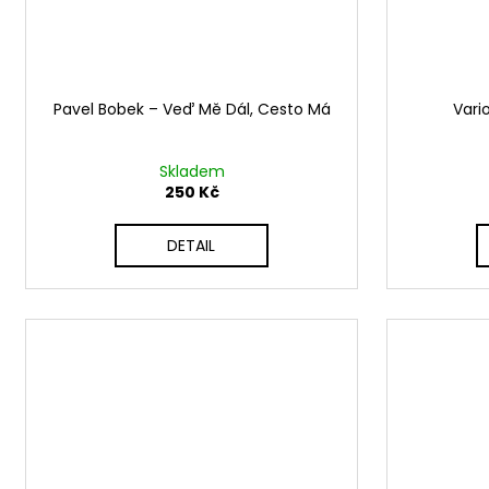
Pavel Bobek ‎– Veď Mě Dál, Cesto Má
Vari
Skladem
250 Kč
DETAIL