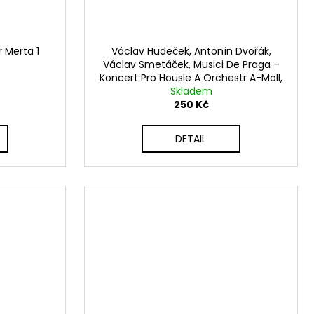
r Merta 1
Václav Hudeček, Antonín Dvořák,
Václav Smetáček, Musici De Praga ‎–
Koncert Pro Housle A Orchestr A-Moll,
Op. 53 - Mazurek Pro Housle A
Skladem
Orchestr E-Moll, Op. 49
250 Kč
DETAIL