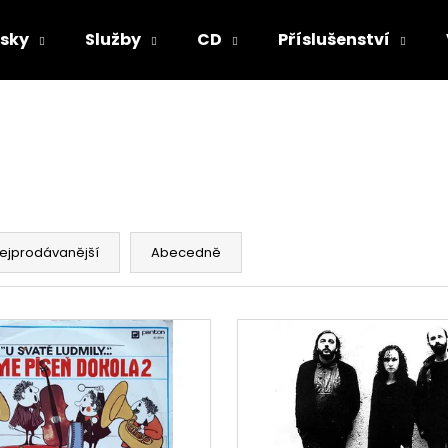
sky
Služby
CD
Příslušenství
Co potřebujete najít?
HLEDAT
ejprodávanější
Abecedně
Doporučujeme