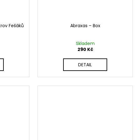
trov Fešáků
Abraxas ‎– Box
Skladem
290 Kč
DETAIL