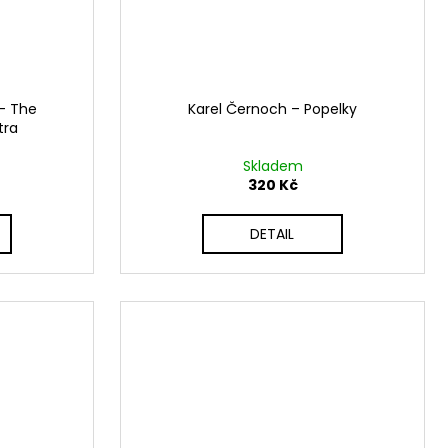
‎– The
Karel Černoch ‎– Popelky
tra
Skladem
320 Kč
DETAIL