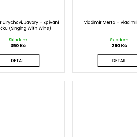
 Ulrychovi, Javory ‎– Zpívání
Vladimír Merta ‎– Vladimí
ečku (Singing With Wine)
Skladem
Skladem
350 Kč
250 Kč
DETAIL
DETAIL