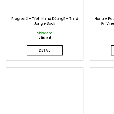
Progres 2 ‎– Třetí Kniha Džunglí - Third
Hana A Petr
Jungle Book
Při Vín
Skladem
790 Kč
DETAIL