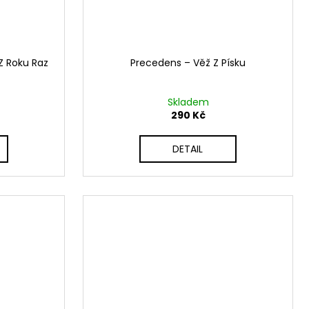
 Z Roku Raz
Precedens ‎– Věž Z Písku
Skladem
290 Kč
DETAIL