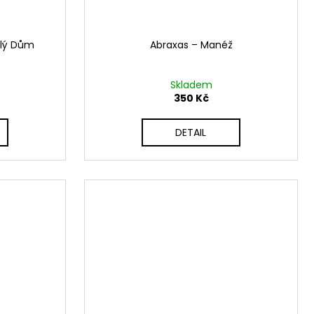
Bílý Dům
Abraxas ‎– Manéž
Skladem
350 Kč
DETAIL