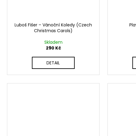
Luboš Fišer ‎– Vánoční Koledy (Czech
Pla
Christmas Carols)
Skladem
290 Kč
DETAIL