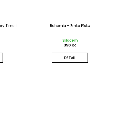
ery Time I
Bohemia ‎– Zrnko Písku
Skladem
350 Kč
DETAIL