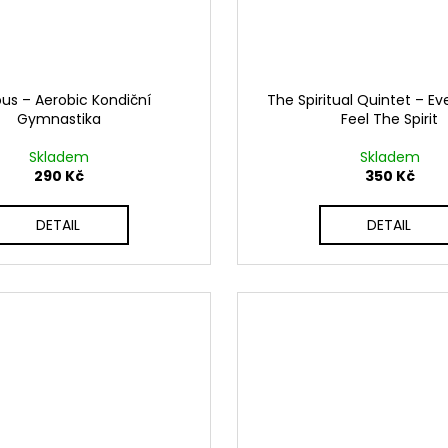
ous ‎– Aerobic Kondiční
The Spiritual Quintet ‎– Ev
Gymnastika
Feel The Spirit
Skladem
Skladem
290 Kč
350 Kč
DETAIL
DETAIL