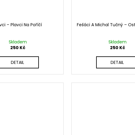
vci ‎– Plavci Na Poříčí
Fešáci A Michal Tučný ‎– Os
Skladem
Skladem
250 Kč
250 Kč
DETAIL
DETAIL