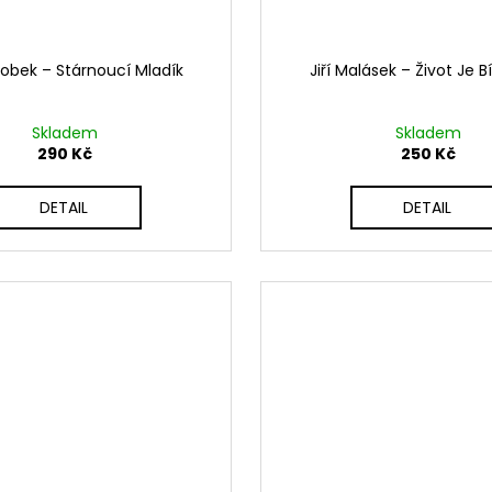
Bobek – Stárnoucí Mladík
Jiří Malásek ‎– Život Je 
Skladem
Skladem
290 Kč
250 Kč
DETAIL
DETAIL