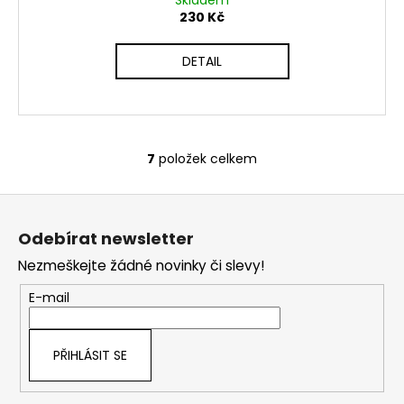
Skladem
230 Kč
DETAIL
7
položek celkem
O
v
Z
l
á
á
Odebírat newsletter
d
p
a
Nezmeškejte žádné novinky či slevy!
a
c
t
E-mail
í
í
p
r
PŘIHLÁSIT SE
v
k