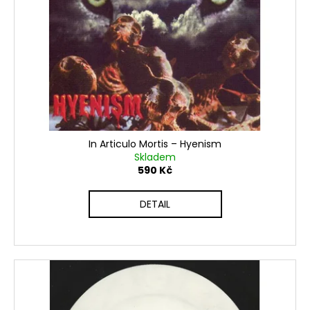
č
u
j
e
m
e
In Articulo Mortis ‎– Hyenism
Skladem
590 Kč
DETAIL