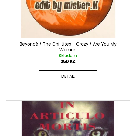
o
t
a
d
ů
j
u
í
k
t
t
?
ů
Beyoncé / The Chi-Lites ‎– Crazy / Are You My
Woman
Skladem
250 Kč
HLEDAT
DETAIL
D
o
p
o
r
u