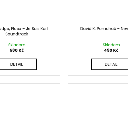
ge, Floex – Je Suis Karl
David K. Pomahač – Nevi
Soundtrack
Skladem
Skladem
580 Kč
490 Kč
DETAIL
DETAIL