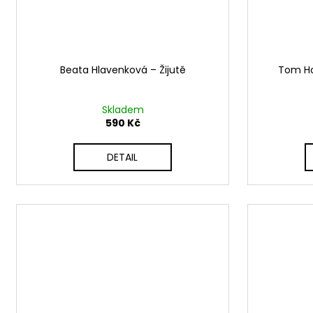
Beata Hlavenková – Žijutě
Tom Hod
Skladem
590 Kč
DETAIL