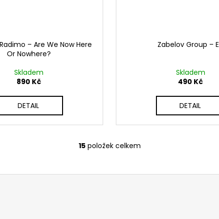
 Radimo ‎– Are We Now Here
Zabelov Group ‎– 
Or Nowhere?
Skladem
Skladem
890 Kč
490 Kč
DETAIL
DETAIL
15
položek celkem
O
v
l
á
d
a
c