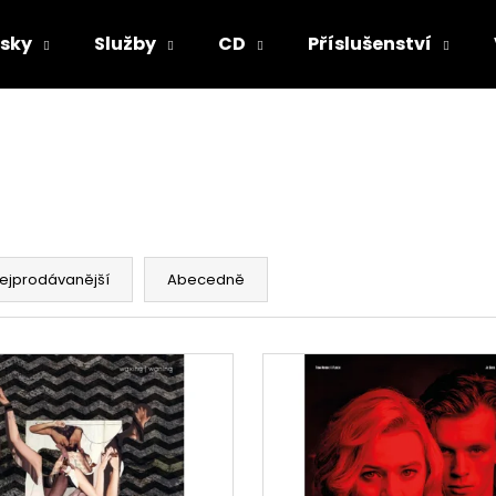
sky
Služby
CD
Příslušenství
Co potřebujete najít?
HLEDAT
ejprodávanější
Abecedně
Doporučujeme