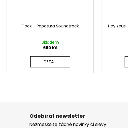
Floex ‎– Papetura Soundtrack
Hey!zeus,
Skladem
690 Kč
DETAIL
Z
á
Odebírat newsletter
p
Nezmeškejte žádné novinky či slevy!
a