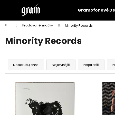
K
Přejít
na
o
Gramofonové De
obsah
Zpět
Zpět
š
do
do
í
Domů
Prodávané značky
Minority Records
k
obchodu
obchodu
Minority Records
Ř
a
Doporučujeme
Nejlevnější
Nejdražší
N
z
e
V
n
ý
í
p
p
i
r
s
o
p