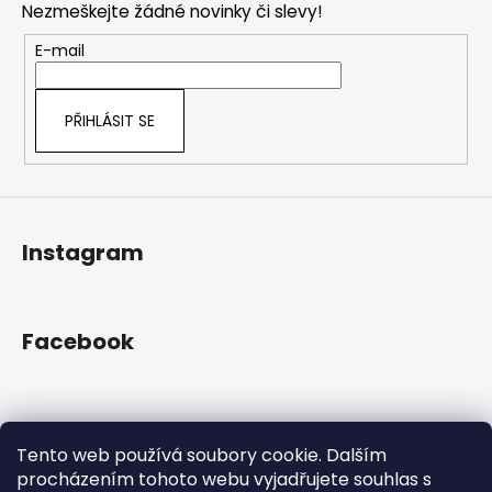
č
a
Nezmeškejte žádné novinky či slevy!
a
u
c
t
j
E-mail
í
e
í
p
m
r
e
PŘIHLÁSIT SE
v
k
y
v
ý
Instagram
p
i
s
u
Facebook
Přijímáme online platby
Tento web používá soubory cookie. Dalším
procházením tohoto webu vyjadřujete souhlas s