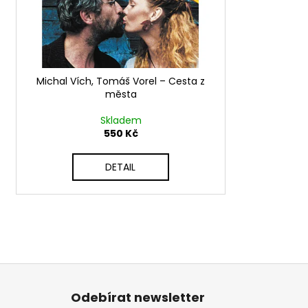
d
r
u
o
k
d
t
u
ů
Michal Vích, Tomáš Vorel – Cesta z
k
města
t
ů
Skladem
550 Kč
DETAIL
Z
á
Odebírat newsletter
p