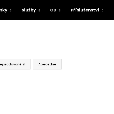
sky
Služby
CD
Příslušenství
Co potřebujete najít?
HLEDAT
ejprodávanější
Abecedně
Doporučujeme