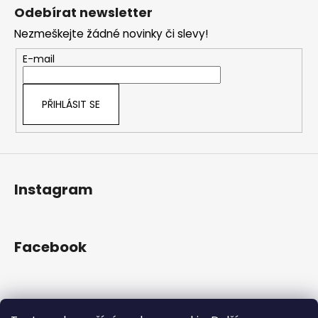
č
á
á
Odebírat newsletter
u
d
p
j
a
Nezmeškejte žádné novinky či slevy!
a
e
c
t
E-mail
m
í
í
e
p
r
PŘIHLÁSIT SE
v
k
y
v
ý
Instagram
p
i
s
u
Facebook