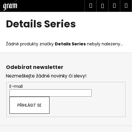
K
Přejít
Hledat
Náku
M
Přihlášen
na
o
obsah
Zpět
Zpět
košík
š
Details Series
í
C
k
o
Žádné produkty značky
Details Series
nebyly nalezeny...
p
o
Z
t
á
Odebírat newsletter
ř
p
Nezmeškejte žádné novinky či slevy!
e
a
b
t
E-mail
u
í
j
PŘIHLÁSIT SE
e
t
e
n