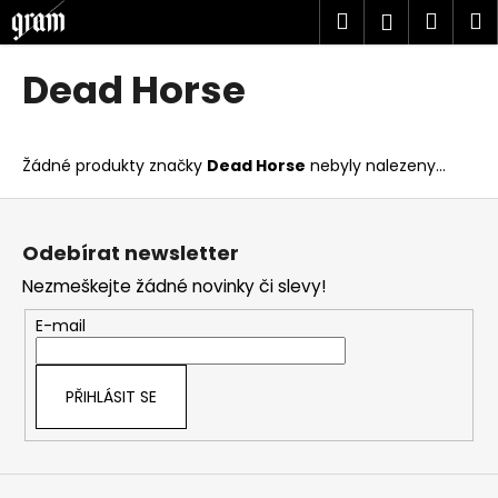
K
Přejít
Hledat
Náku
M
Přihlášen
na
o
obsah
Zpět
Zpět
košík
š
Dead Horse
í
C
k
o
Žádné produkty značky
Dead Horse
nebyly nalezeny...
p
o
Z
t
á
Odebírat newsletter
ř
p
Nezmeškejte žádné novinky či slevy!
e
a
b
t
E-mail
u
í
j
PŘIHLÁSIT SE
e
t
e
n