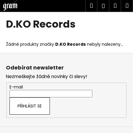
K
Přejít
Hledat
Náku
M
Přihlášen
na
o
obsah
Zpět
Zpět
košík
š
D.KO Records
í
C
k
o
Žádné produkty značky
D.KO Records
nebyly nalezeny...
p
o
Z
t
á
Odebírat newsletter
ř
p
Nezmeškejte žádné novinky či slevy!
e
a
b
t
E-mail
u
í
j
PŘIHLÁSIT SE
e
t
e
n