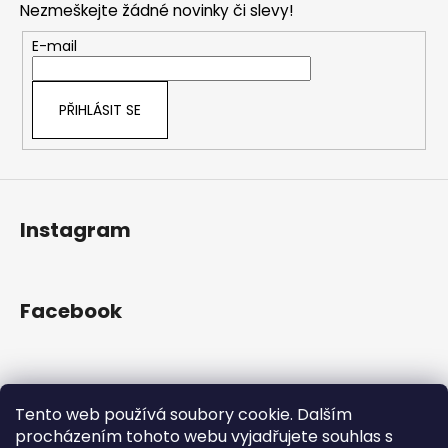
č
a
Nezmeškejte žádné novinky či slevy!
a
u
c
t
j
E-mail
í
e
í
p
m
r
e
PŘIHLÁSIT SE
v
k
y
v
ý
Instagram
p
i
s
u
Facebook
Přijímáme online platby
Tento web používá soubory cookie. Dalším
procházením tohoto webu vyjadřujete souhlas s