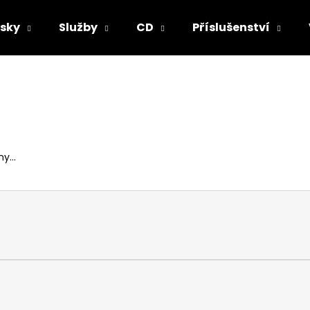
sky
Služby
CD
Příslušenství
Co potřebujete najít?
HLEDAT
y...
Doporučujeme