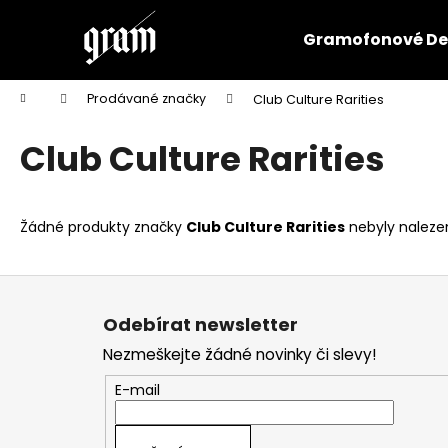
K
Přejít
na
o
Gramofonové De
obsah
Zpět
Zpět
š
do
do
í
Domů
Prodávané značky
Club Culture Rarities
k
obchodu
obchodu
Club Culture Rarities
Žádné produkty značky
Club Culture Rarities
nebyly nalezen
Z
á
Odebírat newsletter
p
Nezmeškejte žádné novinky či slevy!
a
t
E-mail
í