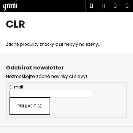
K
Přejít
Hledat
Náku
M
Přihlášen
na
o
obsah
Zpět
Zpět
košík
š
CLR
í
C
k
o
Žádné produkty značky
CLR
nebyly nalezeny...
p
o
Z
t
á
Odebírat newsletter
ř
p
Nezmeškejte žádné novinky či slevy!
e
a
b
t
E-mail
u
í
j
PŘIHLÁSIT SE
e
t
e
n