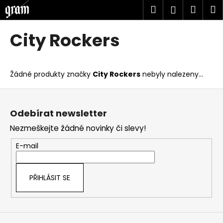
K
Přejít
Hledat
Náku
M
Přihlášen
na
o
obsah
Zpět
Zpět
košík
š
City Rockers
í
C
k
o
Žádné produkty značky
City Rockers
nebyly nalezeny...
p
o
Z
t
á
Odebírat newsletter
ř
p
Nezmeškejte žádné novinky či slevy!
e
a
b
t
E-mail
u
í
j
PŘIHLÁSIT SE
e
t
e
n