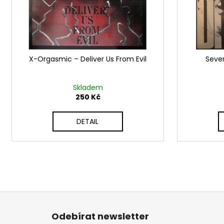
d
r
u
o
k
d
t
u
ů
X-Orgasmic – Deliver Us From Evil
Seve
k
t
ů
Skladem
250 Kč
DETAIL
Z
á
Odebírat newsletter
p