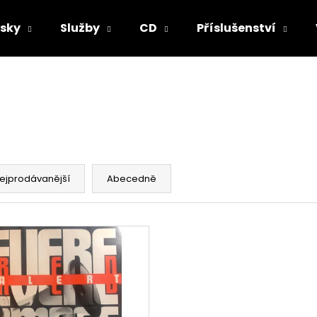
sky
Služby
CD
Příslušenství
Co potřebujete najít?
HLEDAT
ejprodávanější
Abecedně
Doporučujeme