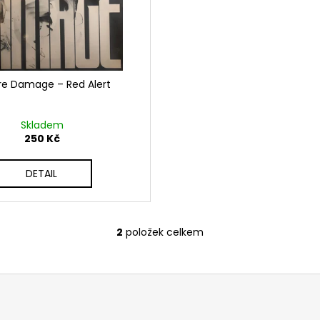
re Damage – Red Alert
Skladem
250 Kč
DETAIL
2
položek celkem
O
v
l
á
d
a