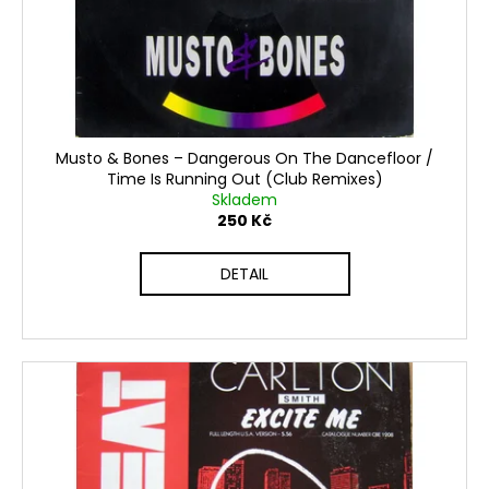
o
t
a
d
ů
j
u
í
k
t
t
?
ů
Musto & Bones ‎– Dangerous On The Dancefloor /
Time Is Running Out (Club Remixes)
Skladem
250 Kč
HLEDAT
DETAIL
D
o
p
o
r
u