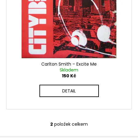
č
u
j
e
m
e
Carlton Smith ‎– Excite Me
Skladem
150 Kč
DETAIL
2
položek celkem
O
v