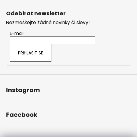
Z
l
á
á
Odebírat newsletter
d
p
a
Nezmeškejte žádné novinky či slevy!
a
c
t
E-mail
í
í
p
r
PŘIHLÁSIT SE
v
k
y
v
ý
Instagram
p
i
s
u
Facebook