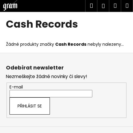
K
Přejít
Hledat
Náku
M
Přihlášen
na
o
obsah
Zpět
Zpět
košík
š
Cash Records
í
C
k
o
Žádné produkty značky
Cash Records
nebyly nalezeny...
p
o
Z
t
á
Odebírat newsletter
ř
p
Nezmeškejte žádné novinky či slevy!
e
a
b
t
E-mail
u
í
j
PŘIHLÁSIT SE
e
t
e
n