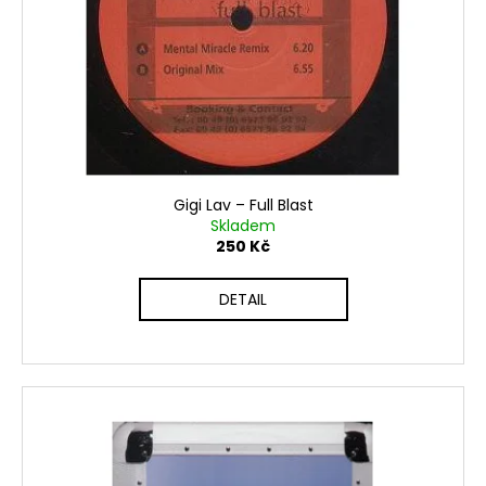
č
u
j
e
m
e
Gigi Lav – Full Blast
Skladem
250 Kč
DETAIL