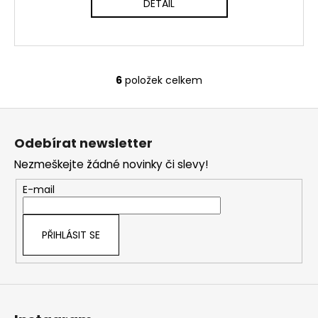
DETAIL
6
položek celkem
O
v
Z
l
á
á
Odebírat newsletter
d
p
a
Nezmeškejte žádné novinky či slevy!
a
c
t
E-mail
í
í
p
r
PŘIHLÁSIT SE
v
k
y
v
ý