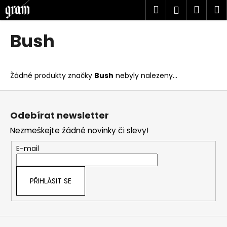
K
Přejít
Hledat
Náku
M
Přihlášen
na
o
obsah
Zpět
Zpět
košík
š
Bush
í
C
k
o
Žádné produkty značky
Bush
nebyly nalezeny...
p
o
Z
t
á
Odebírat newsletter
ř
p
Nezmeškejte žádné novinky či slevy!
e
a
b
t
E-mail
u
í
j
PŘIHLÁSIT SE
e
t
e
n