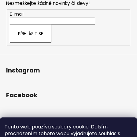
č
a
Nezmeškejte žádné novinky či slevy!
a
u
c
t
j
E-mail
í
e
í
p
m
r
e
PŘIHLÁSIT SE
v
k
y
v
ý
Instagram
p
i
s
u
Facebook
Přijímáme online platby
Tento web používá soubory cookie. Dalším
procházením tohoto webu vyjadřujete souhlas s