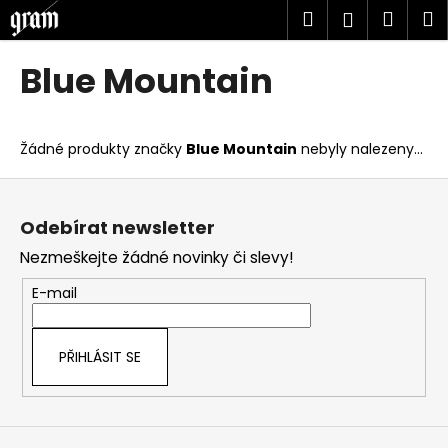
K
Přejít
Hledat
Náku
M
Přihlášen
na
o
obsah
Zpět
Zpět
košík
š
Blue Mountain
í
C
k
o
Žádné produkty značky
Blue Mountain
nebyly nalezeny...
p
o
Z
t
á
Odebírat newsletter
ř
p
Nezmeškejte žádné novinky či slevy!
e
a
b
t
E-mail
u
í
j
PŘIHLÁSIT SE
e
t
e
n