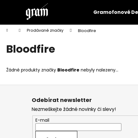
K
Přejít
na
o
Gramofonové De
obsah
Zpět
Zpět
š
do
do
í
Domů
Prodávané značky
Bloodfire
k
obchodu
obchodu
Bloodfire
Žádné produkty značky
Bloodfire
nebyly nalezeny...
Z
á
Odebírat newsletter
p
Nezmeškejte žádné novinky či slevy!
a
t
E-mail
í