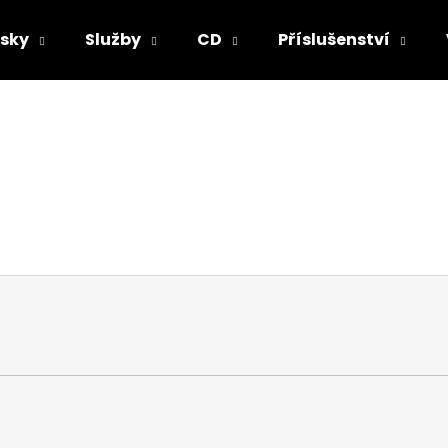
sky
Služby
CD
Příslušenství
Co potřebujete najít?
HLEDAT
Doporučujeme