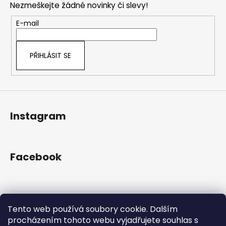
č
a
Nezmeškejte žádné novinky či slevy!
a
u
c
t
j
E-mail
í
e
í
p
m
r
e
PŘIHLÁSIT SE
v
k
y
v
ý
Instagram
p
i
s
u
Facebook
Přijímáme online platby
Tento web používá soubory cookie. Dalším
procházením tohoto webu vyjadřujete souhlas s