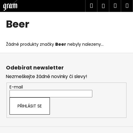
K
Přejít
Hledat
Náku
M
Přihlášen
na
o
obsah
Zpět
Zpět
košík
š
Beer
í
C
k
o
Žádné produkty značky
Beer
nebyly nalezeny...
p
o
Z
t
á
Odebírat newsletter
ř
p
Nezmeškejte žádné novinky či slevy!
e
a
b
t
E-mail
u
í
j
PŘIHLÁSIT SE
e
t
e
n