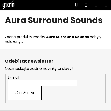
K
Přejít
Hledat
Náku
M
Přihlášen
na
o
obsah
Zpět
Zpět
košík
š
Aura Surround Sounds
í
C
k
o
Žádné produkty značky
Aura Surround Sounds
nebyly
p
nalezeny...
o
Z
t
á
ř
Odebírat newsletter
p
e
Nezmeškejte žádné novinky či slevy!
a
b
t
u
E-mail
í
j
e
PŘIHLÁSIT SE
t
e
n