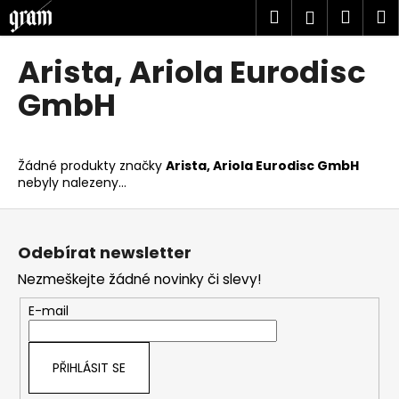
K
Přejít
Hledat
Náku
M
Přihlášen
na
o
obsah
Zpět
Zpět
košík
š
Arista, Ariola Eurodisc
í
C
GmbH
k
o
p
o
Žádné produkty značky
Arista, Ariola Eurodisc GmbH
nebyly nalezeny...
t
ř
Z
e
á
Odebírat newsletter
b
p
u
Nezmeškejte žádné novinky či slevy!
a
j
t
E-mail
e
í
t
PŘIHLÁSIT SE
e
n