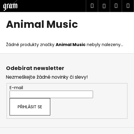
K
Přejít
Hledat
Náku
M
Přihlášen
na
o
obsah
Zpět
Zpět
košík
š
Animal Music
í
C
k
o
Žádné produkty značky
Animal Music
nebyly nalezeny...
p
o
Z
t
á
Odebírat newsletter
ř
p
Nezmeškejte žádné novinky či slevy!
e
a
b
t
E-mail
u
í
j
PŘIHLÁSIT SE
e
t
e
n